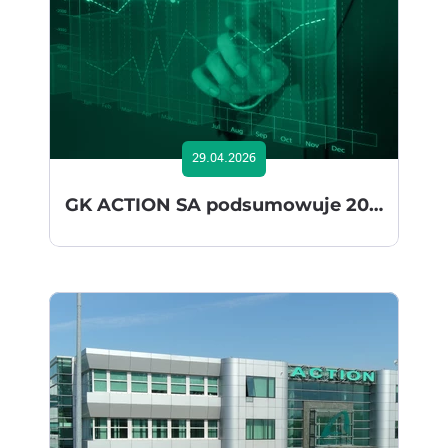
29.04.2026
GK ACTION SA podsumowuje 2025: stabilny wzrost, rozwój segmentu pet food i nowe obszary biznesu