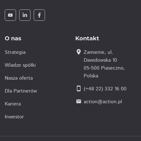
O nas
Kontakt
location_on
Strategia
Zamienie, ul.
Dawidowska 10
Wladze spółki
05-500 Piaseczno,
Polska
Nasza oferta
smartphone
(+48 22) 332 16 00
Dla Partnerów
action@action.pl
email
Kariera
Inwestor