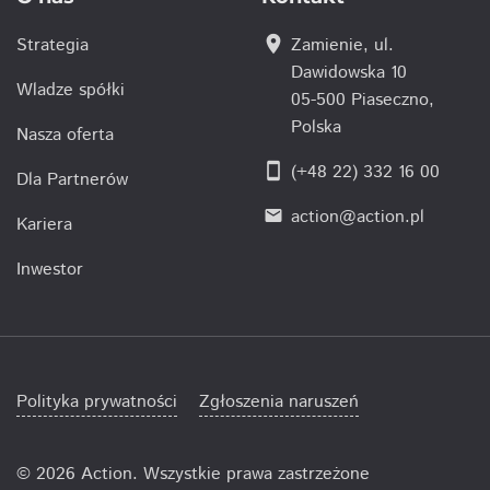
location_on
Strategia
Zamienie, ul.
Dawidowska 10
Wladze spółki
05-500 Piaseczno,
Polska
Nasza oferta
smartphone
(+48 22) 332 16 00
Dla Partnerów
action@action.pl
email
Kariera
Inwestor
Polityka prywatności
Zgłoszenia naruszeń
©
2026 Action. Wszystkie prawa zastrzeżone