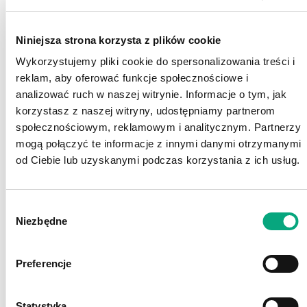
inicjatyw, które pozwalają
Spółce:
Niniejsza strona korzysta z plików cookie
Wykorzystujemy pliki cookie do spersonalizowania treści i
Utrzymywać zgodność z nadchodzącymi regulacjami
reklam, aby oferować funkcje społecznościowe i
środowiskowymi i społecznymi, wprowadzanymi na
analizować ruch w naszej witrynie. Informacje o tym, jak
poziomie Unii Europejskiej i krajowym.
korzystasz z naszej witryny, udostępniamy partnerom
Promować praktyki zrównoważone w całym łańcuchu
społecznościowym, reklamowym i analitycznym. Partnerzy
wartości.
mogą połączyć te informacje z innymi danymi otrzymanymi
Identyfikować możliwości poprawy efektywności
od Ciebie lub uzyskanymi podczas korzystania z ich usług.
operacyjnej i budować przewagi konkurencyjne.
Strategia Zrównoważonego Rozwoju ACTION S.A. opiera
Wybór
się na pięciu filarach, które grupują zobowiązania
Niezbędne
zgody
strategiczne zgodnie z realizowanym modelem
biznesowym oraz łańcuchem wartości.
Preferencje
Statystyka