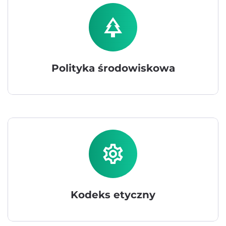
park
Polityka środowiskowa
settings
Kodeks etyczny