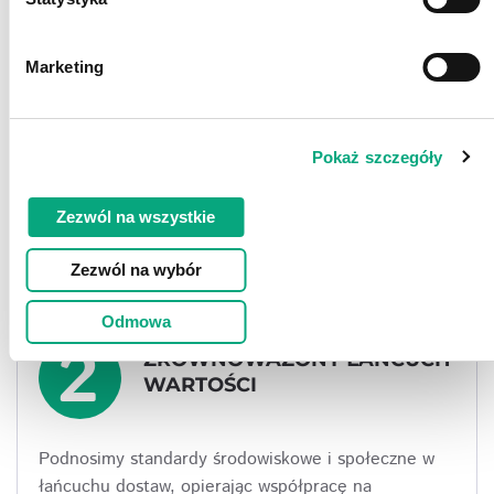
1
ZIELONA CODZIENNOŚĆ
Marketing
Ograniczamy ślad węglowy i zużycie zasobów w
siedzibie, wdrażając ekologiczne rozwiązania i
Pokaż szczegóły
promując prośrodowiskowe postawy wśród
pracowników.
Zezwól na wszystkie
Zezwól na wybór
Odmowa
2
ZRÓWNOWAŻONY ŁAŃCUCH
WARTOŚCI
Podnosimy standardy środowiskowe i społeczne w
łańcuchu dostaw, opierając współpracę na