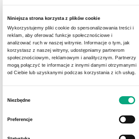
ACTION S.A. proponuje możliwość bezpłatnego
przetestowania urządzenia
Speediance Gym Monster
2
.
Niniejsza strona korzysta z plików cookie
Wykorzystujemy pliki cookie do spersonalizowania treści i
reklam, aby oferować funkcje społecznościowe i
Tu więcej o sprzęcie i o tym, jak umówić się na takie
analizować ruch w naszej witrynie. Informacje o tym, jak
spotkanie:
https://speediance-poland.pl/
korzystasz z naszej witryny, udostępniamy partnerom
społecznościowym, reklamowym i analitycznym. Partnerzy
mogą połączyć te informacje z innymi danymi otrzymanymi
od Ciebie lub uzyskanymi podczas korzystania z ich usług.
Wybór
Niezbędne
zgody
Preferencje
Statystyka