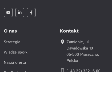
O nas
Kontakt
location_on
Strategia
Zamienie, ul.
Dawidowska 10
Wladze spółki
05-500 Piaseczno,
Polska
Nasza oferta
smartphone
(+48 22) 332 16 00
Dla Partnerów
action@action.pl
email
Kariera
Inwestor