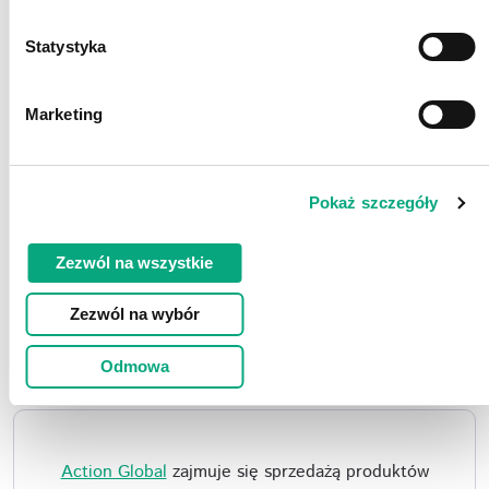
prowadzi certyfikowane szkolenia dla instalatorów w
formie on-line i stacjonarnie oraz oferuje wsparcie
Statystyka
techniczne.
Marketing
Pokaż szczegóły
Zezwól na wszystkie
Zezwól na wybór
Odmowa
Action Global
zajmuje się sprzedażą produktów