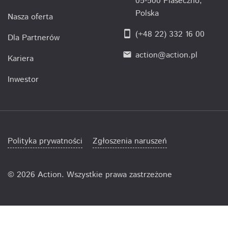
05-500 Piaseczno,
Polska
Nasza oferta
smartphone
(+48 22) 332 16 00
Dla Partnerów
action@action.pl
email
Kariera
Inwestor
Polityka prywatności
Zgłoszenia naruszeń
©
2026 Action. Wszystkie prawa zastrzeżone