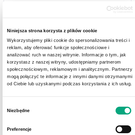
Niniejsza strona korzysta z plików cookie
Wykorzystujemy pliki cookie do spersonalizowania treści i
reklam, aby oferować funkcje społecznościowe i
analizować ruch w naszej witrynie. Informacje o tym, jak
korzystasz z naszej witryny, udostępniamy partnerom
społecznościowym, reklamowym i analitycznym. Partnerzy
mogą połączyć te informacje z innymi danymi otrzymanymi
Odpowiada za dystrybucję rozwiązań i produktów
od Ciebie lub uzyskanymi podczas korzystania z ich usług.
zaawansowanych. Obszary współpracy
Action
Business Center
z klientami B2B są następujące:
sieci, storage, CCTV, fotowoltaika, inteligentny
Wybór
dom, elektromobilność, zasilanie awaryjne. Action
Niezbędne
zgody
Business Center w celu realizacji swojej misji, czyli
rozwijaniu sprzedaży rozwiązań zaawansowanych IT
Preferencje
jest profesjonalną platformą wymiany doświadczeń,