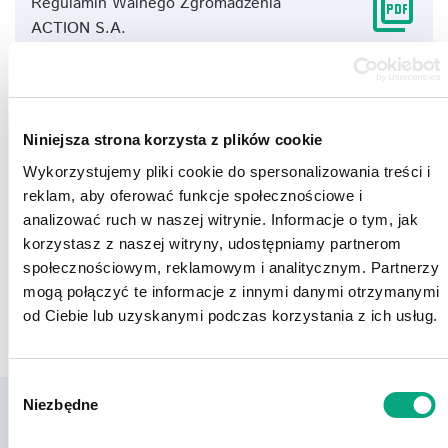
picture_as_pdf
Regulamin Walnego Zgromadzenia
ACTION S.A.
picture_as_pdf
Zasady Ładu Korporacyjnego ACTION
S.A.
Niniejsza strona korzysta z plików cookie
Wykorzystujemy pliki cookie do spersonalizowania treści i
reklam, aby oferować funkcje społecznościowe i
analizować ruch w naszej witrynie. Informacje o tym, jak
korzystasz z naszej witryny, udostępniamy partnerom
społecznościowym, reklamowym i analitycznym. Partnerzy
mogą połączyć te informacje z innymi danymi otrzymanymi
od Ciebie lub uzyskanymi podczas korzystania z ich usług.
Wybór
Niezbędne
zgody