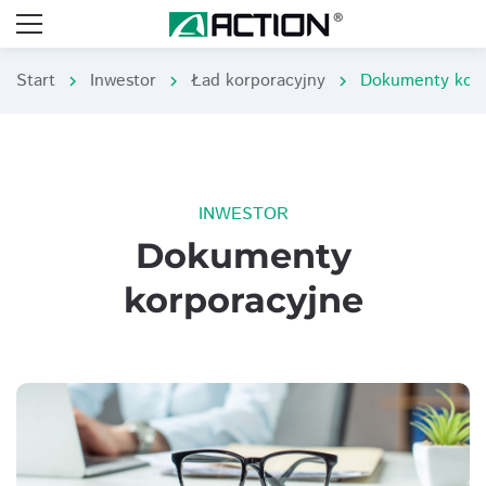
Start
Inwestor
Ład korporacyjny
Dokumenty korp
chevron_right
chevron_right
chevron_right
INWESTOR
Dokumenty
korporacyjne