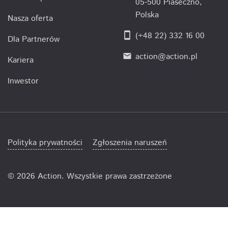
05-500 Piaseczno,
Polska
Nasza oferta
smartphone
(+48 22) 332 16 00
Dla Partnerów
action@action.pl
email
Kariera
Inwestor
Polityka prywatności
Zgłoszenia naruszeń
©
2026 Action. Wszystkie prawa zastrzeżone