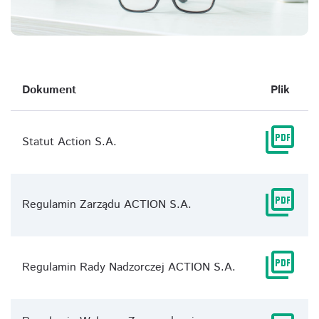
Dokument
Plik
picture_as_pdf
Statut Action S.A.
picture_as_pdf
Regulamin Zarządu ACTION S.A.
picture_as_pdf
Regulamin Rady Nadzorczej ACTION S.A.