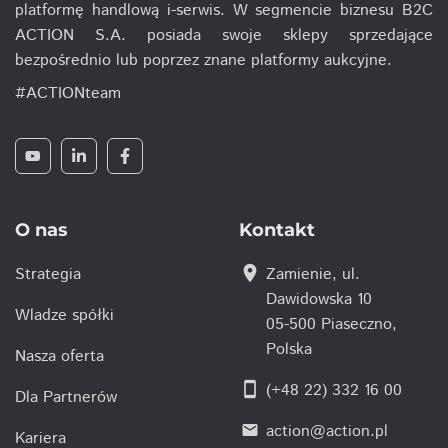
platformę handlową i-serwis. W segmencie biznesu B2C
ACTION S.A. posiada swoje sklepy sprzedające
bezpośrednio lub poprzez znane platformy aukcyjne.
#ACTIONteam
O nas
Kontakt
location_on
Strategia
Zamienie, ul.
Dawidowska 10
Wladze spółki
05-500 Piaseczno,
Polska
Nasza oferta
smartphone
(+48 22) 332 16 00
Dla Partnerów
action@action.pl
email
Kariera