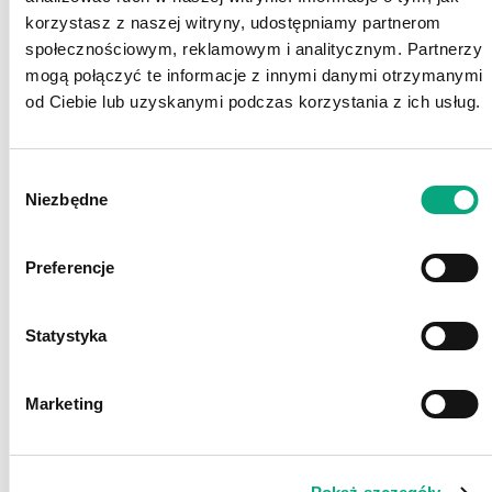
korzystasz z naszej witryny, udostępniamy partnerom
społecznościowym, reklamowym i analitycznym. Partnerzy
mogą połączyć te informacje z innymi danymi otrzymanymi
EcoAction to marka oferująca nowoczesne
od Ciebie lub uzyskanymi podczas korzystania z ich usług.
polskie recyklomaty, wspierające system
kaucyjny i gospodarkę o obiegu zamkniętym.
Pomagamy sklepom działać ekologicznie,
Wybór
efektywnie i zgodnie z przepisami. Dzięki
Niezbędne
zgody
przewadze technologicznej i opatentowanemu
procesowi belowania, osiągamy najwyższy na
Preferencje
polskim rynku stopień kompresji – 93%. Jako
jedyni oferujemy również funkcję przywracania
kształtu zgniecionym butelkom PET. Nasze
Statystyka
recyklomaty minimalizują wymaganą
częstotliwość opróżniania urządzenia,
Marketing
gwarantują 8-krotnie mniejszą przestrzeń
magazynowania surowca oraz niższe koszty
materiałów eksploatacyjnych i energii.