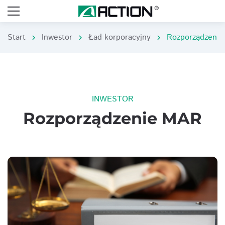
Start
Inwestor
Ład korporacyjny
Rozporządzeni
chevron_right
chevron_right
chevron_right
INWESTOR
Rozporządzenie MAR