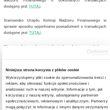
Nadzoru Finansowego o dokonanych transakcjach
dostępny jest
TUTAJ
.
Stanowisko Urzędu Komisji Nadzoru Finansowego w
sprawie sposobu wypełniania powiadomień o transakcjach
dostępne jest
TUTAJ
.
Skan podpisanych powiadomień należy przesyłać na
adresy e-mail:
ACTION S.A.:
olga.gams@action.pl
i
Niniejsza strona korzysta z plików cookie
krzysztof.bialy@action.pl
Wykorzystujemy pliki cookie do spersonalizowania treści i
reklam, aby oferować funkcje społecznościowe i
KNF:
19mar.knf.gov.pl
analizować ruch w naszej witrynie. Informacje o tym, jak
korzystasz z naszej witryny, udostępniamy partnerom
Osoba blisko związana oznacza:
społecznościowym, reklamowym i analitycznym. Partnerzy
mogą połączyć te informacje z innymi danymi otrzymanymi