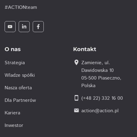
#ACTIONteam
O nas
Kontakt
location_on
Strategia
Zamienie, ul.
Dawidowska 10
Wladze spółki
05-500 Piaseczno,
Polska
Nasza oferta
smartphone
(+48 22) 332 16 00
Dla Partnerów
action@action.pl
email
Kariera
Inwestor