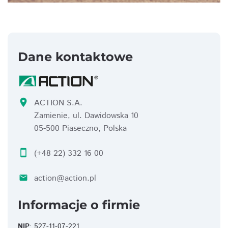
Dane kontaktowe
location_on
ACTION S.A.
Zamienie, ul. Dawidowska 10
05-500 Piaseczno, Polska
smartphone
(+48 22) 332 16 00
action@action.pl
email
Informacje o firmie
NIP
: 527-11-07-221