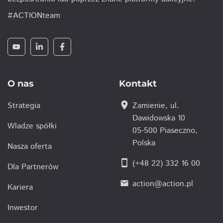
#ACTIONteam
O nas
Kontakt
location_on
Strategia
Zamienie, ul.
Dawidowska 10
Wladze spółki
05-500 Piaseczno,
Polska
Nasza oferta
smartphone
(+48 22) 332 16 00
Dla Partnerów
action@action.pl
email
Kariera
Inwestor