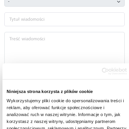
Tytuł wiadomości
Treść wiadomości
Wyczyść formularz
account_circle
Niniejsza strona korzysta z plików cookie
Wykorzystujemy pliki cookie do spersonalizowania treści i
reklam, aby oferować funkcje społecznościowe i
Wyślij wiadomość
analizować ruch w naszej witrynie. Informacje o tym, jak
korzystasz z naszej witryny, udostępniamy partnerom
społecznościowym, reklamowym i analitycznym. Partnerzy
Administratorem Twoich danych osobowych jest ACTION S.A., z