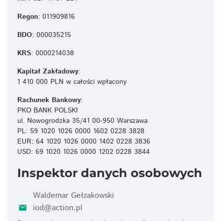
Regon
: 011909816
BDO
: 000035215
KRS
: 0000214038
Kapitał Zakładowy
:
1 410 000 PLN w całości wpłacony
Rachunek Bankowy
:
PKO BANK POLSKI
ul. Nowogrodzka 35/41 00-950 Warszawa
PL: 59 1020 1026 0000 1602 0228 3828
EUR: 64 1020 1026 0000 1402 0228 3836
USD: 69 1020 1026 0000 1202 0228 3844
Inspektor danych osobowych
Waldemar Gełzakowski
iod@action.pl
email