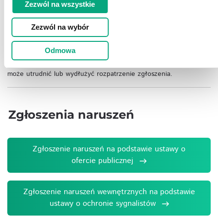
informowanie o wypadkach lub problemach związanych z
Zezwól na wszystkie
bezpieczeństwem przy używaniu produktów) prosimy o kontakt
pod adresem
safety@action.pl
.
Zezwól na wybór
Celem ułatwienia rozpatrzenia zgłoszenia prosimy o opis
zdarzenia, opis urządzenia, datę/dokument zakupu oraz
Odmowa
wskazanie danych kontaktowych do udzielenia odpowiedzi.
Wskazanie ww. danych nie jest obowiązkowe, jednak ich brak
może utrudnić lub wydłużyć rozpatrzenie zgłoszenia.
Zgłoszenia naruszeń
Zgłoszenie naruszeń na podstawie ustawy o
ofercie publicznej
Zgłoszenie naruszeń wewnętrznych na podstawie
ustawy o ochronie sygnalistów