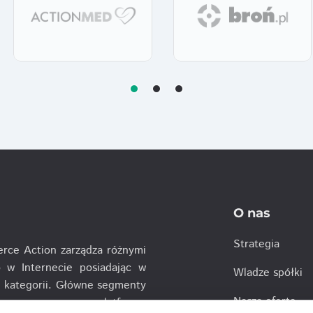
O nas
Strategia
rce Action zarządza różnymi
 w Internecie posiadając w
Wladze spółki
ch kategorii. Główne segmenty
Nasza oferta
ą, e-commercową platformę