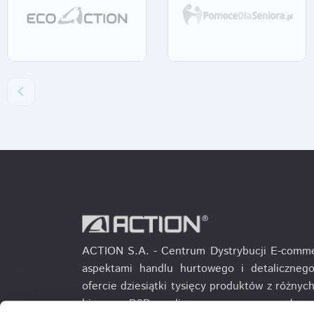
ACTION S.A. - Centrum Dystrybucji E-comme
aspektami handlu hurtowego i detalicznego
ofercie dziesiątki tysięcy produktów z różny
biznesu B2B realizowane są przez własn