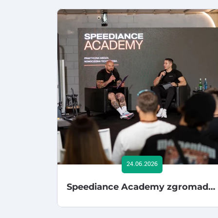
24.06.2026
Speediance Academy zgromadziło trenerów i ekspertów nowych technologii fitness