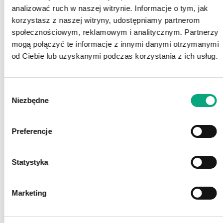
zmiana
analizować ruch w naszej witrynie. Informacje o tym, jak
korzystasz z naszej witryny, udostępniamy partnerom
społecznościowym, reklamowym i analitycznym. Partnerzy
Przychody ze
744
627
18,68%
mogą połączyć te informacje z innymi danymi otrzymanymi
sprzedaży
698
489
od Ciebie lub uzyskanymi podczas korzystania z ich usług.
Zysk/strata
62
50
brutto ze
24,41%
Wybór
614
328
sprzedaży
Niezbędne
zgody
Marża %
8,41%
8,02%
0,39%
Preferencje
Zysk netto
8 994
6 165
45,89%
Statystyka
Marketing