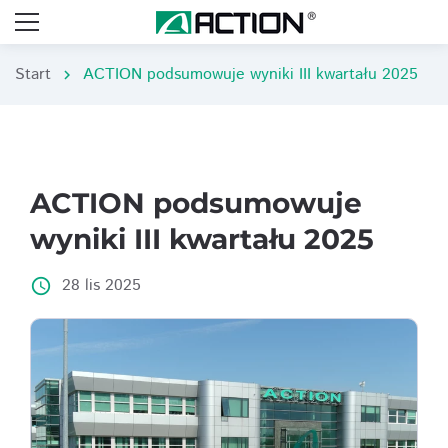
Start
ACTION podsumowuje wyniki III kwartału 2025
chevron_right
ACTION podsumowuje
wyniki III kwartału 2025
28 lis 2025
access_time