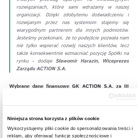
rozwiązaniach, które sami wdrażamy w naszej
organizacji. Dzięki zdobytemu doświadczeniu i
rozwijanym przez nas systemom stajemy się
wiarygodnym partnerem dla innych podmiotów.
Jesteśmy przekonani, że to podejście pozwala nam
nie tylko wspierać rozwój naszych klientów, lecz
także konsekwentnie wzmacniać pozycję Spółki na
rynku – dodaje
Sławomir Harazin, Wiceprezes
Zarządu ACTION S.A.
Wybrane dane finansowe GK ACTION S.A. za III
kwartał 2025 r.
GK ACTION S.A.
za 3 kwartał
Niniejsza strona korzysta z plików cookie
Wykorzystujemy pliki cookie do spersonalizowania treści i
reklam, aby oferować funkcje społecznościowe i
tys. PLN
2025
2024