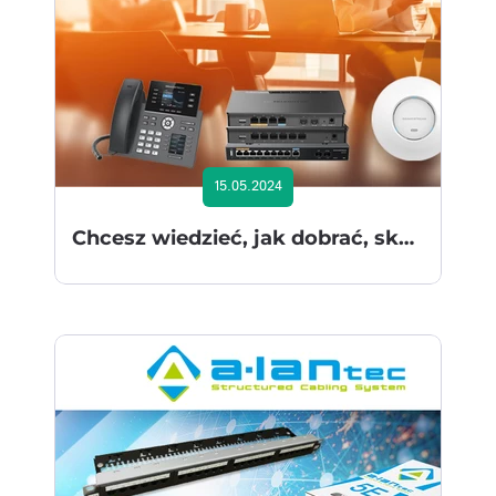
15.05.2024
Chcesz wiedzieć, jak dobrać, skonfigurować i wdrożyć urządzania VoIP i WiFi u klienta? Jeśli tak, to warsztat Grandstream jest dla Ciebie