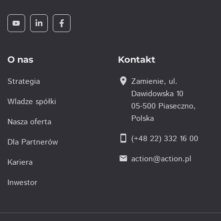
O nas
Kontakt
location_on
Strategia
Zamienie, ul.
Dawidowska 10
Wladze spółki
05-500 Piaseczno,
Polska
Nasza oferta
smartphone
(+48 22) 332 16 00
Dla Partnerów
action@action.pl
email
Kariera
Inwestor