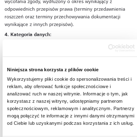
wycofania zgody, wydłużony o okres wynikający z
odpowiednich przepisów prawa (terminy przedawnienia
roszczeń oraz terminy przechowywania dokumentacji
wynikające z innych przepisów).
4. Kategoria danych:
Przetwarzane dane należą do zwykłych danych
osobowych.
5. Źródło danych:
Przetwarzane dane zostały pozyskane bezpośrednio od
Niniejsza strona korzysta z plików cookie
Pani/Pana albo od osoby z organizacji, w ramach której
Wykorzystujemy pliki cookie do spersonalizowania treści i
Pani/Pan funkcjonuje.
reklam, aby oferować funkcje społecznościowe i
6. Odbiorcy:
analizować ruch w naszej witrynie. Informacje o tym, jak
Odbiorcami Danych osobowych mogą być kontrahenci
korzystasz z naszej witryny, udostępniamy partnerom
Administratora, z usług których Administrator korzysta.
społecznościowym, reklamowym i analitycznym. Partnerzy
mogą połączyć te informacje z innymi danymi otrzymanymi
7. Przekazanie do państwa trzeciego:
od Ciebie lub uzyskanymi podczas korzystania z ich usług.
Administrator nie będzie przekazywać Pani/Pana danych
osobowych do państw trzecich, (państw spoza EOG),