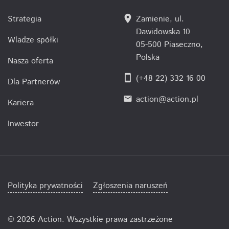
location_on
Strategia
Zamienie, ul.
Dawidowska 10
Wladze spółki
05-500 Piaseczno,
Polska
Nasza oferta
smartphone
(+48 22) 332 16 00
Dla Partnerów
action@action.pl
email
Kariera
Inwestor
Polityka prywatności
Zgłoszenia naruszeń
©
2026 Action. Wszystkie prawa zastrzeżone