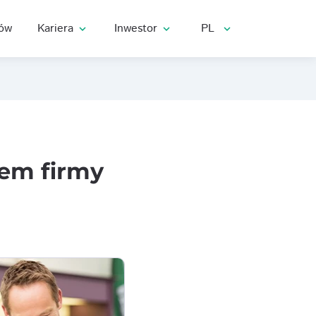
rów
Kariera
Inwestor
PL
expand_more
expand_more
expand_more
em firmy