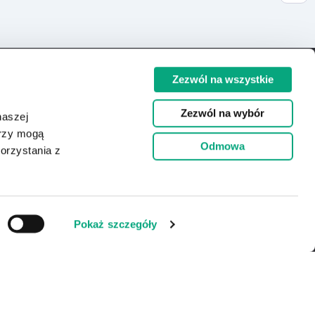
Zezwól na wszystkie
Kontakt
Zezwól na wybór
naszej
erzy mogą
location_on
Zamienie, ul. Dawidowska 10
Odmowa
orzystania z
05-500 Piaseczno, Polska
smartphone
(+48 22) 332 16 00
action@action.pl
email
Pokaż szczegóły