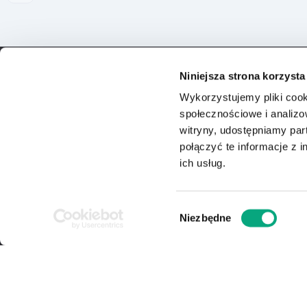
Niniejsza strona korzysta
Wykorzystujemy pliki cook
społecznościowe i analizo
witryny, udostępniamy pa
ACTION S.A. - Centrum Dystrybucji E-comme
połączyć te informacje z 
aspektami handlu hurtowego i detalicznego
ich usług.
ofercie dziesiątki tysięcy produktów z różny
biznesu B2B realizowane są przez własn
Wybór
handlową i-serwis. W segmencie biznesu B2
Niezbędne
zgody
sklepy sprzedające bezpośrednio lub poprzez 
#ACTIONteam