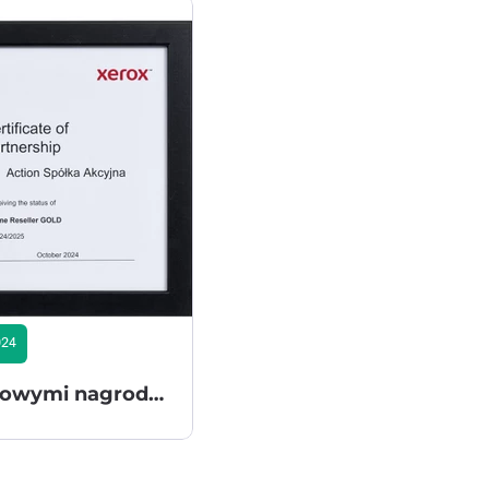
024
Action S.A. z prestiżowymi nagrodami na Xerox Partner Event 2024 - nowy status dystrybutora: Xerox Volume Reseller GOLD przyznany