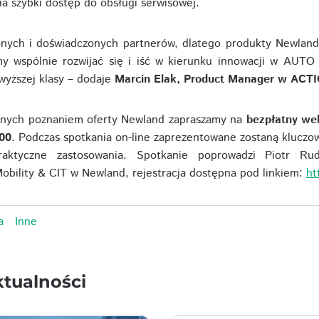
a szybki dostęp do obsługi serwisowej.
nych i doświadczonych partnerów, dlatego produkty Newla
y wspólnie rozwijać się i iść w kierunku innowacji w AUTO
wyższej klasy – dodaje
Marcin Elak, Product Manager w ACTI
anych poznaniem oferty Newland zapraszamy na
bezpłatny we
:00
. Podczas spotkania on-line zaprezentowane zostaną kluczow
aktyczne zastosowania. Spotkanie poprowadzi Piotr Rud
ility & CIT w Newland, rejestracja dostępna pod linkiem:
ht
a
Inne
tualności