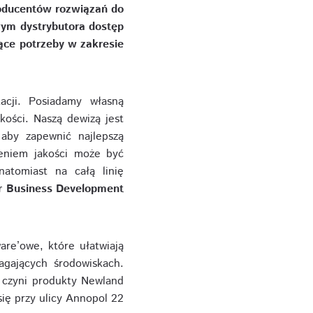
oducentów rozwiązań do
wym dystrybutora dostęp
ące potrzeby w zakresie
acji. Posiadamy własną
kości. Naszą dewizą jest
by zapewnić najlepszą
zeniem jakości może być
natomiast na całą linię
or Business Development
re’owe, które ułatwiają
agających środowiskach.
 czyni produkty Newland
się przy ulicy Annopol 22