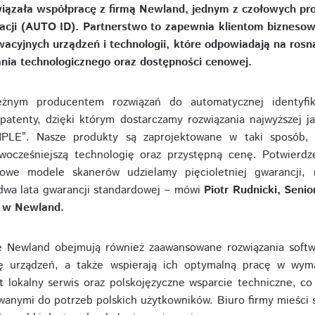
iązała współpracę z firmą Newland, jednym z czołowych pr
kacji (AUTO ID). Partnerstwo to zapewnia klientom bizneso
wacyjnych urządzeń i technologii, które odpowiadają na rosn
ia technologicznego oraz dostępności cenowej.
eżnym producentem rozwiązań do automatycznej identyfik
 patenty, dzięki którym dostarczamy rozwiązania najwyższej ja
E”. Nasze produkty są zaprojektowane w taki sposób, a
wocześniejszą technologię oraz przystępną cenę. Potwierd
owe modele skanerów udzielamy pięcioletniej gwarancji, 
wa lata gwarancji standardowej – mówi
Piotr Rudnicki, Seni
T w Newland.
e Newland obejmują również zaawansowane rozwiązania softwa
cję urządzeń, a także wspierają ich optymalną pracę w wym
 lokalny serwis oraz polskojęzyczne wsparcie techniczne, co
wanymi do potrzeb polskich użytkowników. Biuro firmy mieści 