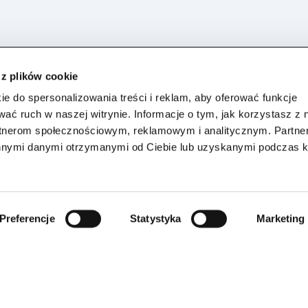
 z plików cookie
ie do spersonalizowania treści i reklam, aby oferować funkcje
O nas
wać ruch w naszej witrynie. Informacje o tym, jak korzystasz z 
rtnerom społecznościowym, reklamowym i analitycznym. Partn
Strategia
rce Action zarządza różnymi
innymi danymi otrzymanymi od Ciebie lub uzyskanymi podczas k
 w Internecie posiadając w
Wladze spółki
ch kategorii. Główne segmenty
Nasza oferta
ą, e-commercową platformę
C ACTION S.A. posiada swoje
Preferencje
Statystyka
Marketing
Dla Partnerów
znane platformy aukcyjne.
Kariera
Inwestor