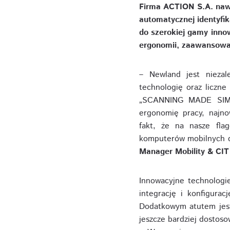
Firma ACTION S.A. naw
automatycznej identyfi
do szerokiej gamy inno
ergonomii, zaawansowan
– Newland jest niezal
technologię oraz liczne
„SCANNING MADE SIMPL
ergonomię pracy, najno
fakt, że na nasze flag
komputerów mobilnych d
Manager Mobility & CI
Innowacyjne technologi
integrację i konfigura
Dodatkowym atutem jest
jeszcze bardziej dostoso