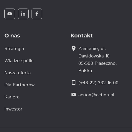
O nas
Kontakt
location_on
Strategia
Zamienie, ul.
Dawidowska 10
Wladze spółki
05-500 Piaseczno,
Polska
Nasza oferta
smartphone
(+48 22) 332 16 00
Dla Partnerów
action@action.pl
email
Kariera
Inwestor