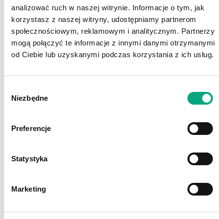
rekrutacji zgodnie z Rozporządzenia PE i
analizować ruch w naszej witrynie. Informacje o tym, jak
Rady (UE) 2016/679 z dnia 27 kwietnia 2016
korzystasz z naszej witryny, udostępniamy partnerom
r. w sprawie ochrony osób fizycznych w
społecznościowym, reklamowym i analitycznym. Partnerzy
związku z przetwarzaniem danych
mogą połączyć te informacje z innymi danymi otrzymanymi
osobowych i w sprawie swobodnego
od Ciebie lub uzyskanymi podczas korzystania z ich usług.
przepływu takich danych oraz uchylenia
dyrektywy 95/46/WE (ogólne
rozporządzenie o ochronie danych)”.
Wybór
Niezbędne
zgody
Aplikuj
Preferencje
wróć
keyboard_backspace
Statystyka
Marketing