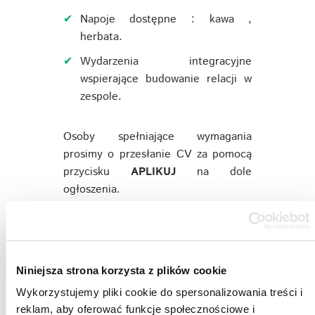
Napoje dostępne : kawa ,
herbata.
Wydarzenia integracyjne
wspierające budowanie relacji w
zespole.
Osoby spełniające wymagania
prosimy o przesłanie CV za pomocą
przycisku
APLIKUJ
na dole
ogłoszenia.
W aplikacji prosimy zawrzeć klauzulę:
"Wyrażam zgodę na przetwarzanie moich
danych osobowych zawartych w mojej
Niniejsza strona korzysta z plików cookie
ofercie pracy dla potrzeb niezbędnych do
Wykorzystujemy pliki cookie do spersonalizowania treści i
realizacji obecnych i przyszłych procesów
reklam, aby oferować funkcje społecznościowe i