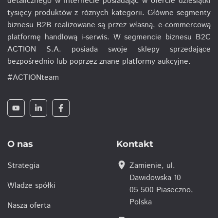
detalicznego w Internecie posiadając w ofercie dziesiątki
tysięcy produktów z różnych kategorii. Główne segmenty
biznesu B2B realizowane są przez własną, e-commercową
platformę handlową i-serwis. W segmencie biznesu B2C
ACTION S.A. posiada swoje sklepy sprzedające
bezpośrednio lub poprzez znane platformy aukcyjne.
#ACTIONteam
O nas
Kontakt
location_on
Strategia
Zamienie, ul.
Dawidowska 10
Wladze spółki
05-500 Piaseczno,
Polska
Nasza oferta