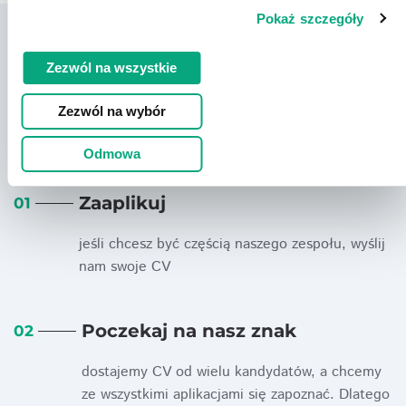
Pokaż szczegóły
Zezwól na wszystkie
KARIERA
Zezwól na wybór
Proces rekrutacji
Odmowa
Zaaplikuj
01
jeśli chcesz być częścią naszego zespołu, wyślij
nam swoje CV
Poczekaj na nasz znak
02
dostajemy CV od wielu kandydatów, a chcemy
ze wszystkimi aplikacjami się zapoznać. Dlatego