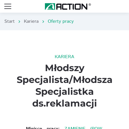
Start
Kariera
Oferty pracy
chevron_right
chevron_right
KARIERA
Młodszy
Specjalista/Młodsza
Specjalistka
ds.reklamacji
Miejsce pracy:
ZAMIENIE (POW.