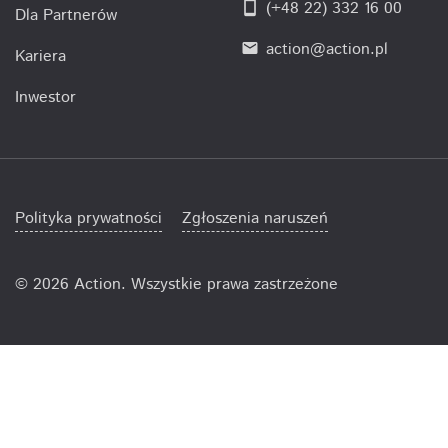
smartphone
(+48 22) 332 16 00
Dla Partnerów
action@action.pl
email
Kariera
Inwestor
Polityka prywatności
Zgłoszenia naruszeń
©
2026 Action. Wszystkie prawa zastrzeżone