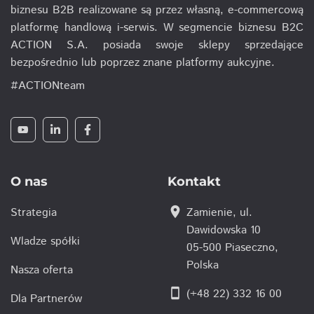
biznesu B2B realizowane są przez własną, e-commercową
platformę handlową i-serwis. W segmencie biznesu B2C
ACTION S.A. posiada swoje sklepy sprzedające
bezpośrednio lub poprzez znane platformy aukcyjne.
#ACTIONteam
O nas
Kontakt
location_on
Strategia
Zamienie, ul.
Dawidowska 10
Wladze spółki
05-500 Piaseczno,
Polska
Nasza oferta
smartphone
(+48 22) 332 16 00
Dla Partnerów