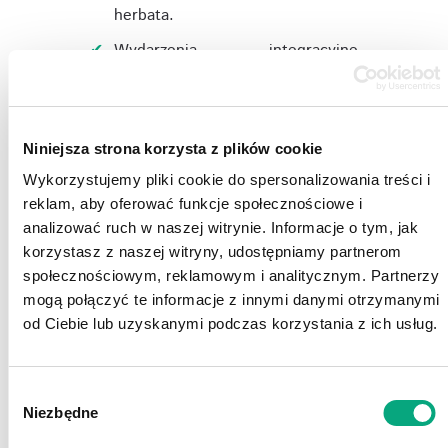
herbata.
Wydarzenia integracyjne
wspierające budowanie relacji w
zespole.
Niniejsza strona korzysta z plików cookie
Osoby spełniające wymagania
Wykorzystujemy pliki cookie do spersonalizowania treści i
prosimy o przesłanie CV za pomocą
reklam, aby oferować funkcje społecznościowe i
przycisku
APLIKUJ
na dole
analizować ruch w naszej witrynie. Informacje o tym, jak
ogłoszenia.
korzystasz z naszej witryny, udostępniamy partnerom
społecznościowym, reklamowym i analitycznym. Partnerzy
W aplikacji prosimy zawrzeć klauzulę:
mogą połączyć te informacje z innymi danymi otrzymanymi
"Wyrażam zgodę na przetwarzanie moich
od Ciebie lub uzyskanymi podczas korzystania z ich usług.
danych osobowych zawartych w mojej
ofercie pracy dla potrzeb niezbędnych do
realizacji obecnych i przyszłych procesów
Wybór
Niezbędne
rekrutacji zgodnie z Rozporządzenia PE i
zgody
Rady (UE) 2016/679 z dnia 27 kwietnia 2016