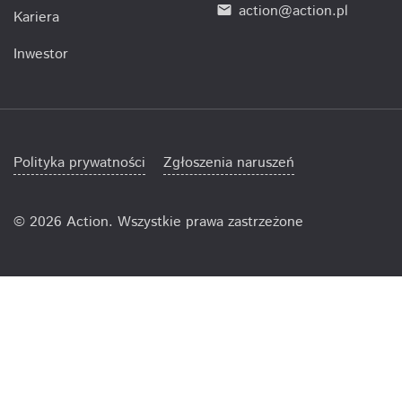
action@action.pl
email
Kariera
Inwestor
Polityka prywatności
Zgłoszenia naruszeń
©
2026 Action. Wszystkie prawa zastrzeżone