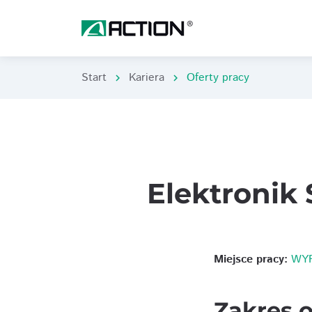
Start
Kariera
Oferty pracy
chevron_right
chevron_right
Elektronik
Miejsce pracy:
WYP
Zakres 