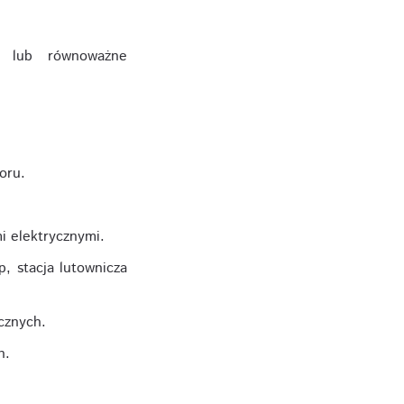
a) lub równoważne
oru.
i elektrycznymi.
, stacja lutownicza
cznych.
h.