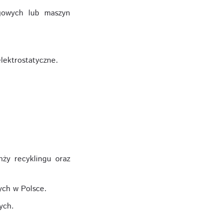
gowych lub maszyn
lektrostatyczne.
nży recyklingu oraz
ych w Polsce.
ych.