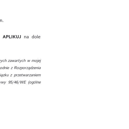
m.
ku
APLIKUJ
na dole
ych zawartych w mojej
godnie z Rozporządzenia
iązku z przetwarzaniem
tywy 95/46/WE (ogólne