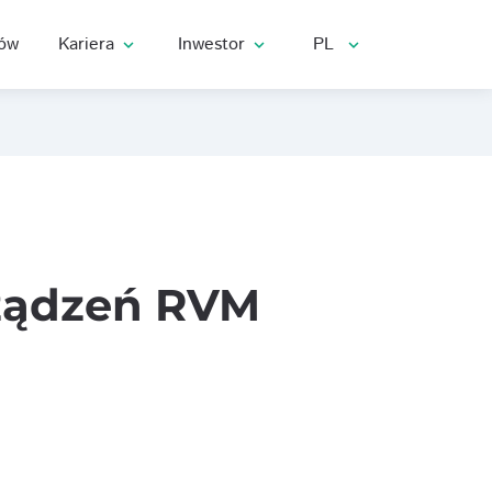
rów
Kariera
Inwestor
PL
expand_more
expand_more
expand_more
rządzeń RVM