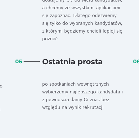
dostajemy CV od wielu kandydatów,
a chcemy ze wszystkimi aplikacjami
się zapoznać. Dlatego odezwiemy
się tylko do wybranych kandydatów,
z którymi będziemy chcieli lepiej się
poznać
Ostatnia prosta
05
0
po spotkaniach wewnętrznych
ko
wybierzemy najlepszego kandydata i
z pewnością damy Ci znać bez
względu na wynik rekrutacji
m