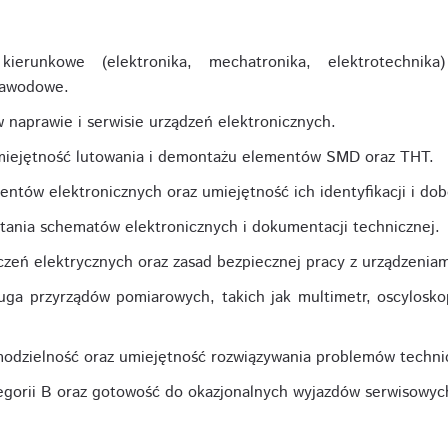
 kierunkowe (elektronika, mechatronika, elektrotechnik
zawodowe.
 naprawie i serwisie urządzeń elektronicznych.
miejętność lutowania i demontażu elementów SMD oraz THT.
ntów elektronicznych oraz umiejętność ich identyfikacji i dob
tania schematów elektronicznych i dokumentacji technicznej.
zeń elektrycznych oraz zasad bezpiecznej pracy z urządzeniam
uga przyrządów pomiarowych, takich jak multimetr, oscyloskop
odzielność oraz umiejętność rozwiązywania problemów techni
egorii B oraz gotowość do okazjonalnych wyjazdów serwisowyc