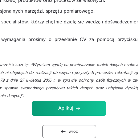
 rozwój produktów oraz procesów serwisowych.
sjonalnych narzędzi, sprzętu pomiarowego.
specjalistów, którzy chętnie dzielą się wiedzą i doświadczenie
e wymagania prosimy o przesłanie CV za pomocą przycis
awrzeć klauzulę:
"Wyrażam zgodę na przetwarzanie moich danych osobow
zeb niezbędnych do realizacji obecnych i przyszłych procesów rekrutacji z
79 z dnia 27 kwietnia 2016 r. w sprawie ochrony osób fizycznych w zw
 sprawie swobodnego przepływu takich danych oraz uchylenia dyrek
nie danych)”.
Aplikuj
wróć
keyboard_backspace