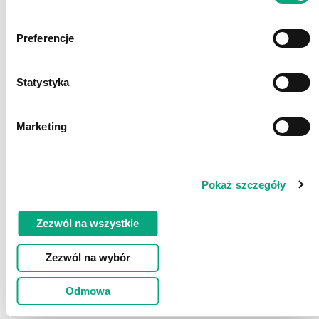
Preferencje
Statystyka
Data on March 4, 2026
Marketing
The company's share capital totals 14 100 000 shares,
marked as A-D series shares.
Share par value is PLN 0.10
Pokaż szczegóły
Zezwól na wszystkie
Zezwól na wybór
Odmowa