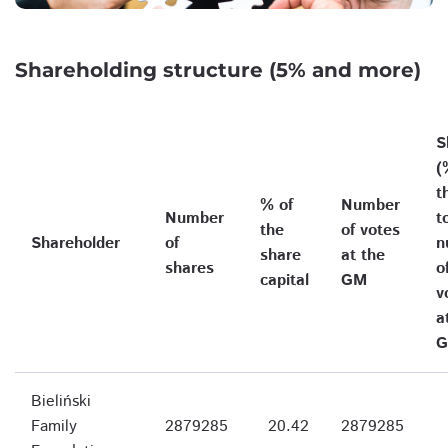
Shareholding structure (5% and more)
S
(
t
% of
Number
Number
t
the
of votes
Shareholder
of
n
share
at the
shares
o
capital
GM
v
a
Bieliński
Family
2879285
20.42
2879285