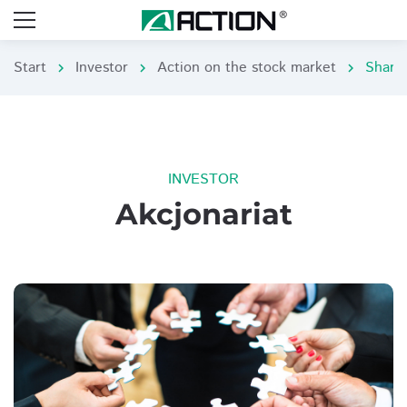
Start
Investor
Action on the stock market
Share
chevron_right
chevron_right
chevron_right
INVESTOR
Akcjonariat