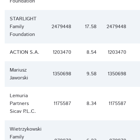
Foundation
STARLIGHT
Family
2479448
17.58
2479448
Foundation
ACTION S.A.
1203470
8.54
1203470
Mariusz
1350698
9.58
1350698
Jaworski
Lemuria
Partners
1175587
8.34
1175587
Sicav P.L.C.
Wietrzykowski
Family