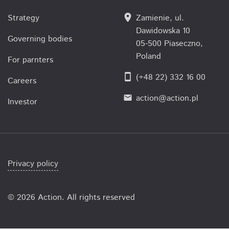
location_on
Strategy
Zamienie, ul.
Dawidowska 10
Governing bodies
05-500 Piaseczno,
Poland
For parnters
smartphone
(+48 22) 332 16 00
Careers
action@action.pl
email
Investor
Privacy policy
©
2026 Action. All rights reserved