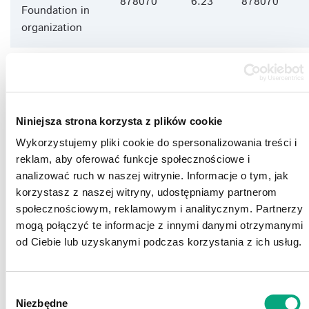
878070
6.23
878070
Foundation in
organization
Others
4133442
29.32
4133442
14 100
14 100
Total:
100
Niniejsza strona korzysta z plików cookie
000
000
Wykorzystujemy pliki cookie do spersonalizowania treści i
reklam, aby oferować funkcje społecznościowe i
analizować ruch w naszej witrynie. Informacje o tym, jak
Shareholding structure of ACTION S.A.
korzystasz z naszej witryny, udostępniamy partnerom
społecznościowym, reklamowym i analitycznym. Partnerzy
mogą połączyć te informacje z innymi danymi otrzymanymi
od Ciebie lub uzyskanymi podczas korzystania z ich usług.
Wybór
Niezbędne
zgody