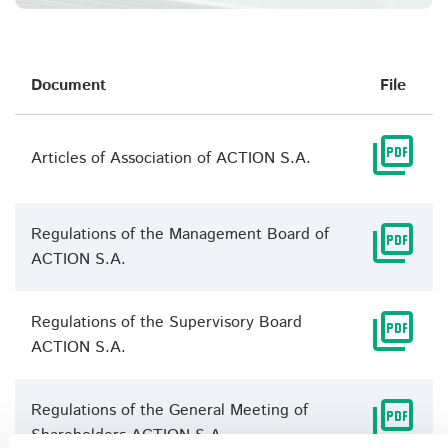
Document
File
picture_as_pdf
Articles of Association of ACTION S.A.
picture_as_pdf
Regulations of the Management Board of
ACTION S.A.
picture_as_pdf
Regulations of the Supervisory Board
ACTION S.A.
picture_as_pdf
Regulations of the General Meeting of
Shareholders ACTION S.A.