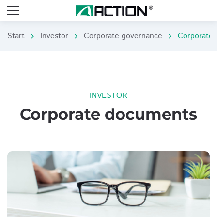
Start
Investor
Corporate governance
Corporate
chevron_right
chevron_right
chevron_right
INVESTOR
Corporate documents